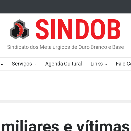
SINDOB
do consegue revisão do INSS, e valor sobe de R$ 2.000 para R$ 5.0
 BRANCO - ACORDO COLETIVO DE TRABALHO 2020/2021
Diss
Sindicato dos Metalúrgicos de Ouro Branco e Base
rtância da prevenção e diagnóstico precoce do câncer de próstata
r a comprovação em julho
INSS inicia perícia por telemedicina a pa
Serviços
Agenda Cultural
Links
Fale 
miliares e vítimas