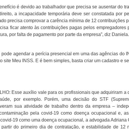
fício é devido ao trabalhador que precisa se ausentar do tra
direito, a incapacidade temporária deve ser constatada por p
do precisa comprovar a carência mínima de 12 contribuições para
cisa ficar atento às contribuições pagas pelos empregadores 
ura, por falta de pagamento por parte da empresa”, diz Daniela.
 pode agendar a perícia presencial em uma das agências do IN
lo site Meu INSS. E é bem simples, basta criar um cadastro e s
Esse auxílio vale para os profissionais que adquiriram a d
 saúde, por exemplo. Porém, uma decisão do STF (Supremo
tiveram sua atividade de trabalho dentro da empresa – ind
 contaminação pela covid-19 como doença ocupacional e, as
r a covid-19 como uma doença ocupacional, a advogada Adriana C
 a partir do primeiro dia de contratação, e estabilidade de