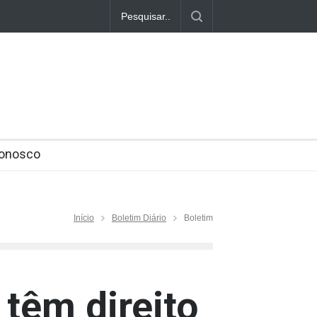
00
ACIDENTE NA GERDAU OURO BRANCO
ídio Coletivo Gerdau Açominas
rtir da próxima semana
Conosco
Início
Boletim Diário
Boletim
 têm direito