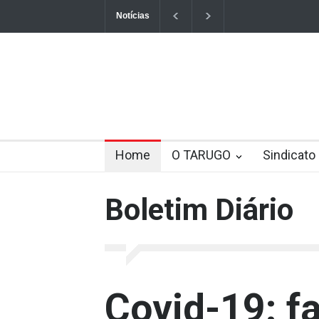
Notícias
O Tarugo 2428 28 de junho 2024
Aposenta
O Tarugo 2484B 30072025
GERDAU OURO
Novembro Azul 2020: Campanha destaca impo
Prova de vida do INSS: veja quem pode faze
Home
O TARUGO
Sindicato
O Tarugo 2348 B 07 de dezembro
Boletim Diário
Covid-19: fa