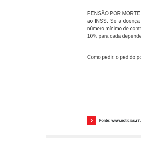
PENSÃO POR MORTE: Em 
ao INSS. Se a doença f
número mínimo de contri
10% para cada depende
Como pedir: o pedido pod
Fonte: www.noticias.r7