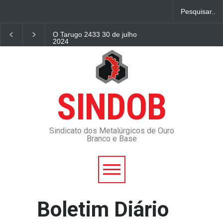
O Tarugo 2433 30 de julho
2024
Tarifas de água e esgoto da
Copasa irão cair em Minas
Gerais
SINDOB
Receita Federal devolverá
imposto dos últimos 5 anos;
veja se tem direito e como
fazer!
Sindicato dos Metalúrgicos de Ouro
Branco e Base
Supremo decide que
empresa deve dialogar com
sindicatos antes de fazer
demissão em massa
Antecipação da 3ª e 4ª
parcela do Auxílio
Boletim Diário
Emergencial