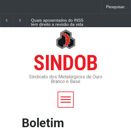
Quais aposentados do INSS
tem direito a revisão da vida
toda?
ACT 2020/2021 - GERDAU
OURO BRANCO
SINDOB
Quem recebe Pensão por
Morte pode se casar
novamente? Economia
Sindicato dos Metalúrgicos de Ouro
O Tarugo 2444B 14 de
Branco e Base
outubro 2024
Transição estuda levar
Comissão de Anistia de volta
para Justiça
Boletim
Imposto de Renda: quase 29
milhões de pessoas ficariam
isentas se tabela fosse