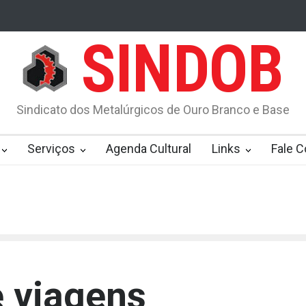
SINDOB
ÃO!!!
Consulte no site do Banco Central - Sistema Valores a Receb
cios do INSS
INSS: veja as principais mudanças para se aposentar 
Sindicato dos Metalúrgicos de Ouro Branco e Base
ição assistencial para sindicatos
m tornar a opção por renda na aposentadoria mais atrativa que os re
Serviços
Agenda Cultural
Links
Fale 
da, veja datas e valores
Poupança: quanto rendem R$ 1.000 por ano
 viagens