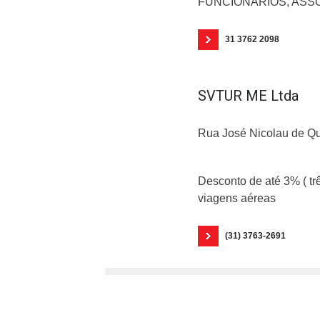
FUNCIONÁRIOS, ASS
31 3762 2098
SVTUR ME Ltda
Rua José Nicolau de Que
Desconto de até 3% ( tr
viagens aéreas
(31) 3763-2691