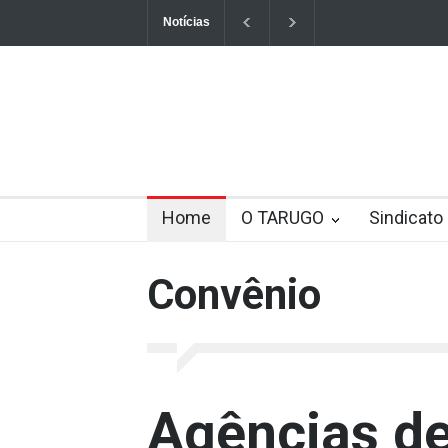
Notícias
O Tarugo 2435A 12 de agosto 2024
ATENÇ
Veja se você tem direito a revisão de benefí
Contribuição assistencial STF valida contribu
7 mudanças na previdência privada que pode
Home
O TARUGO
Sindicato
STF anuncia decisão sobre revisão da vida to
Convênio
Agências de