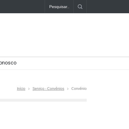
er
em 2022
sgates
Conosco
 após nova alta dos juros
Praia 2022
Início
Serviço - Convênios
Convênio