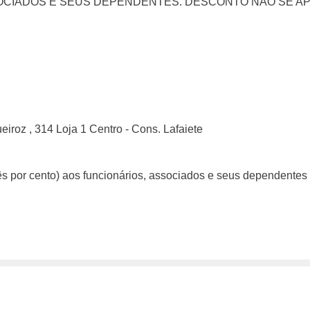
OCIADOS E SEUS DEPENDENTES. DESCONTO NÃO SE AP
iroz , 314 Loja 1 Centro - Cons. Lafaiete
ês por cento) aos funcionários, associados e seus dependentes 