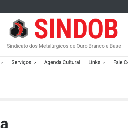
SINDOB
 2021
STJ acolhe pedido do MPF e determina prisão imediata de c
o
ASSEMBLEIA GERDAU OURO BRANCO
Sindicato dos Metalúrgicos de Ouro Branco e Base
erícia. Veja novas regras
Prova de vida do INSS: veja quem pode f
Comissão de Investigação de Acidentes da Gerdau Ouro Branco
Serviços
Agenda Cultural
Links
Fale 
mpréstimo tomado pelo trabalhador
L TEM DIREITO A RESCISÃO COMPLEMENTAR
justes no valor dos salários de janeiro Fonte FDR: https://fdr.com.br
arios-de-janeiro/
ta