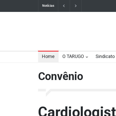
Notícias
Pix pode passar a ter taxas de uso ainda em
Novo corte de jornada e salário já está pront
INSS não poderá negar auxílio-doença sem p
Sindicato se reúne com membros da CIPA e 
Home
O TARUGO
Sindicato
Na rescisão, empresa não pode descontar e
Convênio
DEMITIDO ANTES DO REAJUSTE SALARIA
Beneficiários do INSS se empolgam com os rea
empolgam-com-os-reajustes-no-valor-dos-sal
Cardiologis