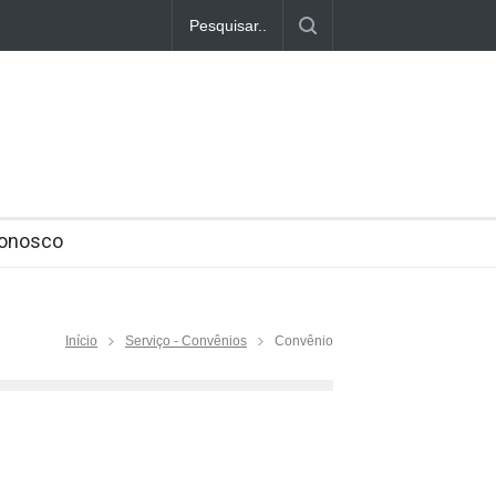
ondenados pela Chacina de Unaí
azer a comprovação em julho
Conosco
Início
Serviço - Convênios
Convênio
/2023/01/05/beneficiarios-do-inss-se-