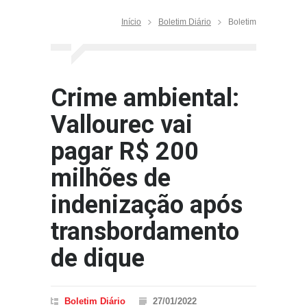
de R$ 2.000 para R$ 5.000
Início
Boletim Diário
Boletim
O Tarugo 2349 06 de
dezembro
Veja as mudanças no Código
de Trânsito Brasileiro que
Crime ambiental:
entram em vigor a partir de
abril
Vallourec vai
Proposta de criar mandatos
pagar R$ 200
no STF ganha força na Corte
e no Congresso
milhões de
SINDICATO OBTÉM MAIS
indenização após
UMA VITÓRIA NA JUSTIÇA
transbordamento
de dique
Boletim Diário
27/01/2022